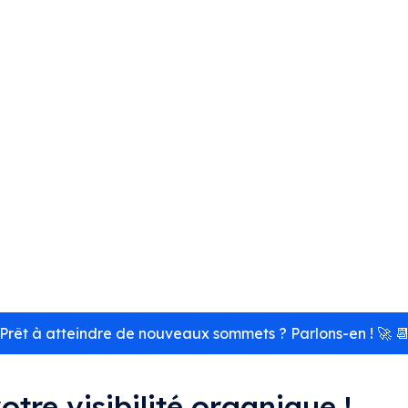
Avec 4 ans d’expérience en référencement naturel e
bien que mon activité de freelance soit récente, je
démarquer ! Soyez réactif, ces prix évolueront rapi
au cœur de mes stratégies. Si vous êtes l’un de mes
de tarifs avantageux à long terme. Deux raisons à ce
stratégie SEO en maintenant le même interlocuteur 
e mots d’une page en première page de la SERP selon un
rojet le nécessite. Prêt à propulser votre visibilité ? Discu
Prêt à atteindre de nouveaux sommets ? Parlons-en ! 🚀 
tre visibilité organique !