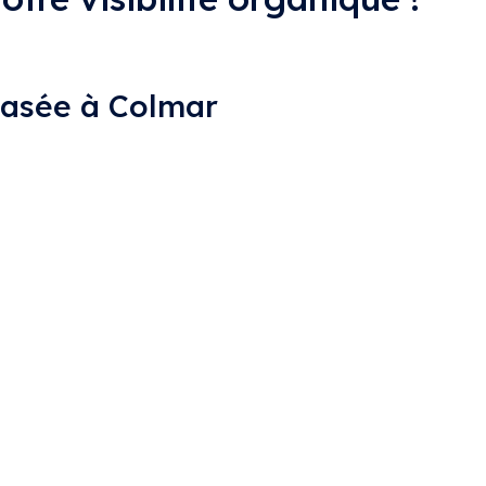
asée à Colmar
que en ligne à Colmar avec mes services SEO dédiés au c
et assurez-vous que votre boutique se démarque dans le p
otre présence en ligne avec mes services SEO personnalis
imisez vos opportunités en tant que professionnel indépe
 compétences SEO pour renforcer leur positionnement sur l