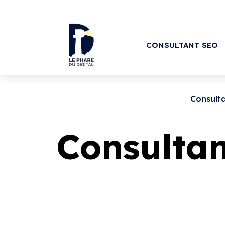
CONSULTANT SEO
Consulta
Consulta
Vous cherchez un
consultant SEO à Colm
autant de précision que celle de notre cél