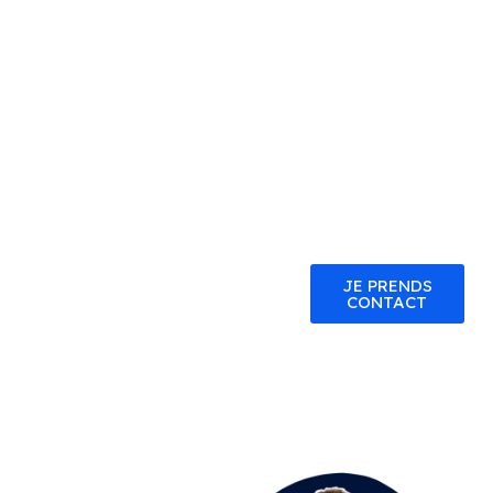
TARIF
JOURNALIER 💼
💼 Journée de
travail : 250€ HT,
⏰ 35€ par heure.
JE PRENDS
CONTACT