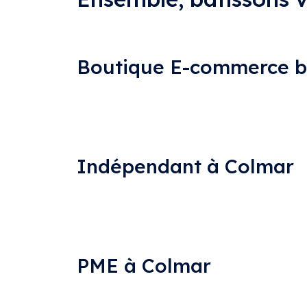
Boutique E-commerce b
Optimisez les performances de votre bouti
visibilité, augmentez les ventes en ligne 
Indépendant à Colmar
En tant qu’indépendant à Colmar, boostez v
consolidez votre marque personnelle et max
PME à Colmar
Les PME à Colmar peuvent tirer parti de mes