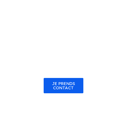
RÉDACTION DE
CONTENU✍️
0,05 centime du
mot
, cela revient
à 50€ pour un
article de 1000
mots !
💡
JE PRENDS
CONTACT
Pourquoi des tarifs compétitifs ?