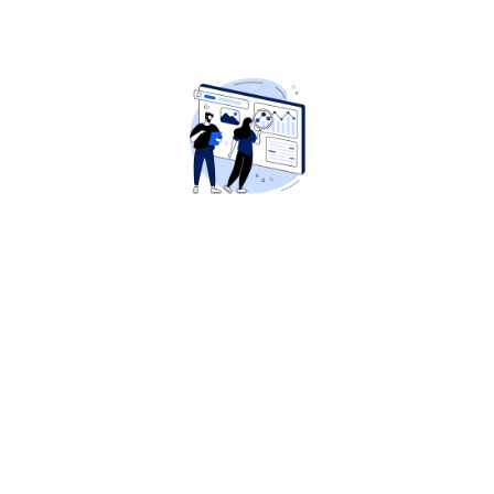
DES MOTS CLÉS
ADAPTÉS
Je personnalise mon
approche SEO en
sélectionnant des
mots clés pertinents
spécifiquement
adaptés à votre
public cible.