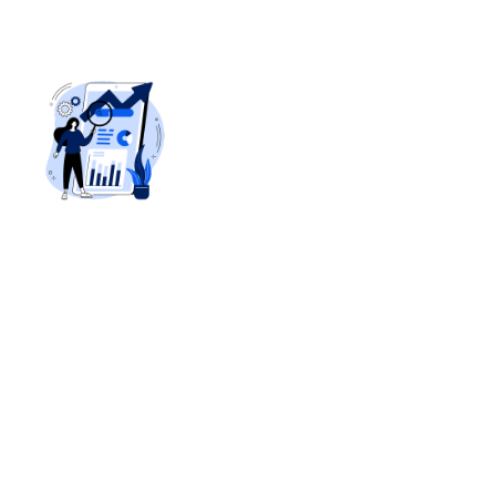
DES VENTES EN
CROISSANCE
travers une
stratégie SEO bien
pensée, observez
une croissance
exponentielle de vos
ventes en ligne