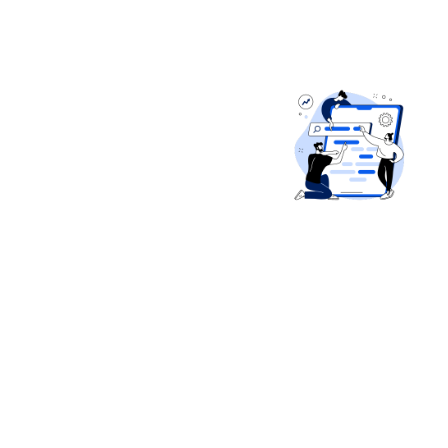
UNE VISIBILITÉ
OPTIMALE !
J’optimise chaque
aspect de votre
présence en ligne
pour occuper les
premières positions
et accroître la
notoriété de votre
site.