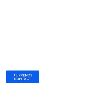
AUDIT SEO 🚀
🔍 2 jours de
travail intensif :
500€ HT.
Une
plongée
approfondie pour
propulser votre
visibilité en ligne.
JE PRENDS
CONTACT