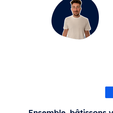
Remarque :
1500 mots, c’est la moyenne d
Mes tarifs sont aussi adaptables que votre p
Ensemble, bâtissons vo