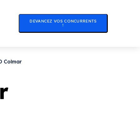
DEVANCEZ VOS CONCURRENTS
!
O Colmar
r
omment je peux optimiser votre site avec