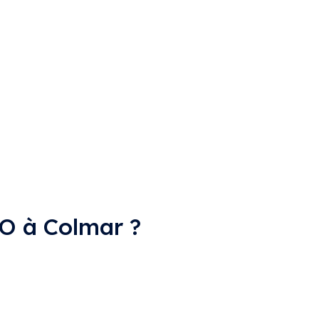
EO à Colmar ?
tant que consultant SEO indépendant, je