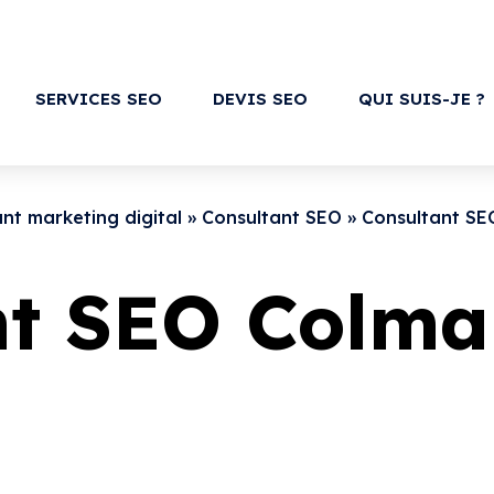
SERVICES SEO
DEVIS SEO
QUI SUIS-JE ?
nt marketing digital
»
Consultant SEO
»
Consultant SE
nt SEO Colma
ar
pour transformer votre présence en ligne ? Découvrez c
èbre
Quartier de la Petite Venise
!